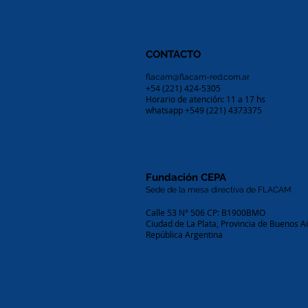
CONTACTO
flacam@flacam-red.com.ar
+54 (221) 424-5305
Horario de atención: 11 a 17 hs
whatsapp +549 (221) 4373375
Fundación CEPA
Sede de la mesa directiva de FLACAM
Calle 53 N° 506 CP: B1900BMO
Ciudad de La Plata, Provincia de Buenos A
República Argentina