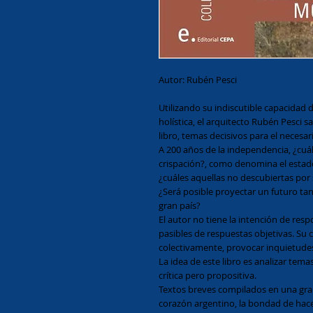
Autor: Rubén Pesci
Utilizando su indiscutible capacidad d
holística, el arquitecto Rubén Pesci s
libro, temas decisivos para el necesar
A 200 años de la independencia, ¿cuále
crispación?, como denomina el estado
¿cuáles aquellas no descubiertas por
¿Será posible proyectar un futuro ta
gran país?
El autor no tiene la intención de resp
pasibles de respuestas objetivas. Su c
colectivamente, provocar inquietudes
La idea de este libro es analizar tem
crítica pero propositiva. 
Textos breves compilados en una gran 
corazón argentino, la bondad de hac