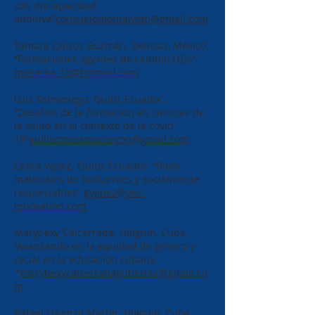
con discapacidad
auditiva”
consuelomontalvom@gmail.com
Tamara Quiroz Guzmán. Delicias, Mexico.
“Formaciones agentes de cambio ODS”
monarka_13@hotmail.com
Luis Samaniego. Quito, Ecuador.
“Desafíos de la formación en ciencias de
la salud en el contexto de la covid
19”
guillermosamaniegon@gmail.com
Grace Yepez. Quito, Ecuador. “Biom
materiales de biofuentes y socialmente
responsables”
gyepez@yes-
innovation.com
Marybexy Calcerrada. Holguin, Cuba.
“Avanzando en la equidad de género y
racial en la educación cubana
“
marybexycalcerradagutierrez@gmail.co
m
Rafael Lorenzo Martín. Holguin, Cuba. ´