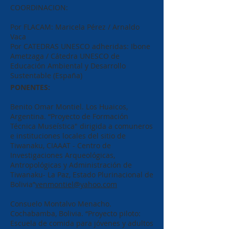
COORDINACION:
Por FLACAM: Maricela Pérez / Arnaldo
Vaca
Por CATEDRAS UNESCO adheridas: Ibone
Ametzaga / Cátedra UNESCO de
Educación Ambiental y Desarrollo
Sustentable (España)
PONENTES:
Benito Omar Montiel. Los Huaicos,
Argentina. “Proyecto de Formación
Técnica Museística" dirigida a comuneros
e instituciones locales del sitio de
Tiwanaku, CIAAAT - Centro de
Investigaciones Arqueológicas,
Antropológicas y Administración de
Tiwanaku- La Paz, Estado Plurinacional de
Bolivia”
venmontiel@yahoo.com
Consuelo Montalvo Menacho.
Cochabamba, Bolivia. “Proyecto piloto:
Escuela de comida para jóvenes y adultos