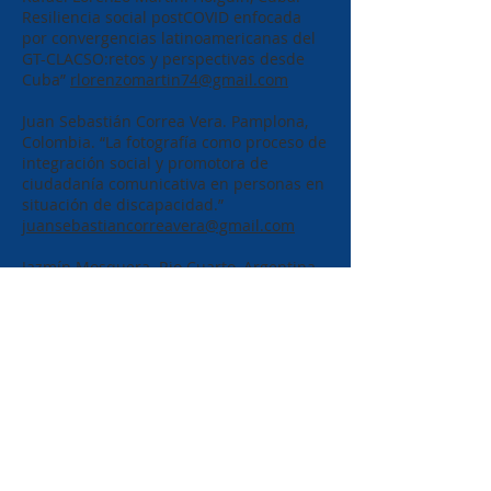
Resiliencia social postCOVID enfocada
por convergencias latinoamericanas del
GT-CLACSO:retos y perspectivas desde
Cuba”
rlorenzomartin74@gmail.com
Juan Sebastián Correa Vera. Pamplona,
Colombia. “La fotografía como proceso de
integración social y promotora de
ciudadanía comunicativa en personas en
situación de discapacidad.”
juansebastiancorreavera@gmail.com
Jazmín Mosquera. Rio Cuarto, Argentina.
“Nómadas”
mosquerajazmin@hotmail.com
Olga Adriana Domínguez. San Luis,
Argentina. “Dirección institucional de la
formación en modalidad híbrida:
alternativas pandémicas de mentoría
inductiva”
escuelainclusiva2013@gmail.com