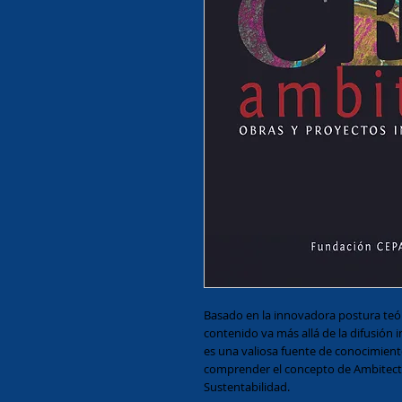
Basado en la innovadora postura teór
contenido va más allá de la difusión i
es una valiosa fuente de conocimiento
comprender el concepto de Ambitectur
Sustentabilidad.