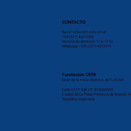
CONTACTO
flacam@flacam-red.com.ar
+54 (221) 424-5305
Horario de atención: 11 a 17 hs
whatsapp +549 (221) 4373375
Fundación CEPA
Sede de la mesa directiva de FLACAM
Calle 53 N° 506 CP: B1900BMO
Ciudad de La Plata, Provincia de Buenos A
República Argentina