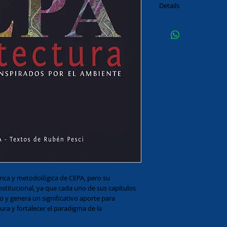
Details
Autor: Rubén Pesci
Prólogo de Jorge Bozz
Editorial CEPA, 2009.
Libro de tapa dura y a
Tamaño 28 x 28 cm.
265 págs.
ica y metodológica de CEPA, pero su 
nstitucional, ya que cada uno de sus capítulos 
 y genera un significativo aporte para 
a y fortalecer el paradigma de la 