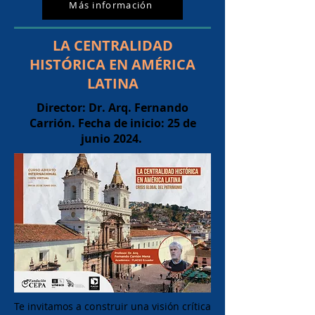
Más información
LA CENTRALIDAD
HISTÓRICA EN AMÉRICA
LATINA
Director: Dr. Arq. Fernando
Carrión.
Fecha de inicio: 25 de
junio 2024.
Te invitamos a construir una visión crítica