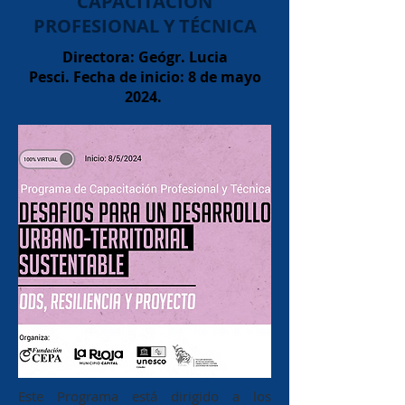
CAPACITACIÓN
PROFESIONAL Y TÉCNICA
Directora: Geógr. Lucia
Pesci.
Fecha de inicio: 8 de mayo
2024.
Este Programa está dirigido a los