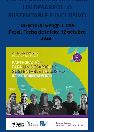
UN DESARROLLO
SUSTENTABLE E INCLUSIVO
Directora: Geógr. Lucia
Pesci.
Fecha de inicio: 12 octubre
2023.