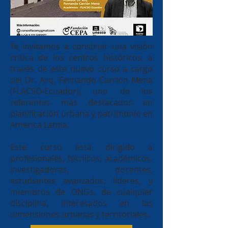
Te invitamos a construir una visión
crítica de los centros históricos, a
través de este nuevo curso a cargo
del Dr. Arq. Fernando Carrión Mena
(FLACSO-Ecuador), uno de los
referentes más destacados en
planificación urbana y patrimonio en
América Latina.
Este curso está dirigido a
profesionales, técnicos, académicos,
investigadores, docentes,
estudiantes avanzados, líderes, y
miembros de ONGs, de cualquier
disciplina, interesados en las
dimensiones urbanas y territoriales.