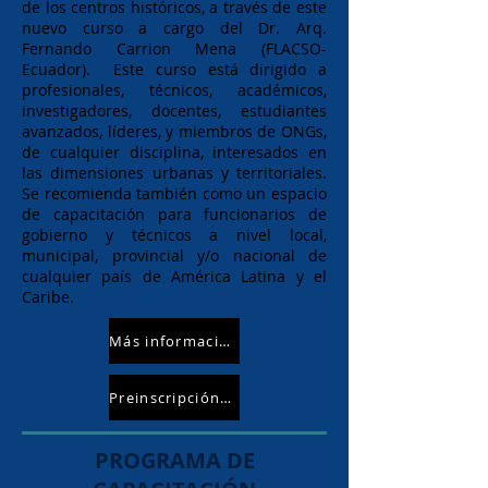
de los centros históricos, a través de este
nuevo curso a cargo del Dr. Arq.
Fernando Carrion Mena (FLACSO-
Ecuador). Este curso está dirigido a
profesionales, técnicos, académicos,
investigadores, docentes, estudiantes
avanzados, líderes, y miembros de ONGs,
de cualquier disciplina, interesados en
las dimensiones urbanas y territoriales.
Se recomienda también como un espacio
de capacitación para funcionarios de
gobierno y técnicos a nivel local,
municipal, provincial y/o nacional de
cualquier país de América Latina y el
Caribe.
Más información
Preinscripción aquí
PROGRAMA DE