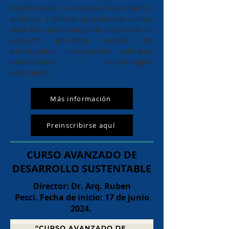
internacional. A través de clases teórico-
prácticas y talleres proyectuales online,
tendrás la oportunidad de desarrollar un
proyecto aplicado(a elección del
participante), incorporando enfoques
innovadores y metodologías
sostenibles.
Más información
Preinscribirse aquí
CURSO AVANZADO DE
DESARROLLO SUSTENTABLE
Director: Dr. Arq. Ruben
Pesci.
Fecha de inicio: 17 de junio
2024.