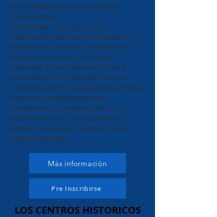
de un destacado equipo docente
internacional.
Esta formación propone una
capacitación práctica en formulación y
gestión de proyectos, integrando el
patrimonio cultural, el turismo
sostenible y el enfoque territorial y
comunitario. A lo largo del curso, se
trabajará desde una perspectiva integral,
sistémica y transdisciplinaria,
promoviendo el análisis crítico, el
intercambio entre participantes de
América Latina y el desarrollo de un
proyecto aplicado.
Más información
Pre Inscribirse
LOS CENTROS HISTORICOS