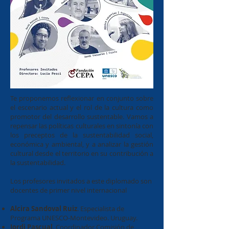
Te proponemos reflexionar en conjunto sobre
el escenario actual y el rol de la cultura como
promotor del desarrollo sustentable. Vamos a
repensar las políticas culturales en sintonía con
los preceptos de la sustentabilidad social,
económica y ambiental, y a analizar la gestión
cultural desde el territorio en su contribución a
la sustentabilidad.
Los profesores invitados a este diplomado son
docentes de primer nivel internacional
Alcira Sandoval Ruiz
. Especialista de
Programa UNESCO-Montevideo. Uruguay.
Jordi Pascual
. Coordinador Comisión de