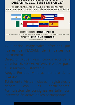
12 Charlas magistrales ofrecidas por
líderes de FLACAM, de 9 paises de
Iberoamérica
Dirección: Rubén Pesci, coordinador de la
Catedra UNESCO/UNITWIN FLACAM para
el Desarrollo Sustentable
Apoyo: Enrique Mihura, miembro de la
FLACAM
Totalmente Virtual: clases magistrales y
debate con los participantes.
Formulación de consignas en taller con
intervención activa de los participantes