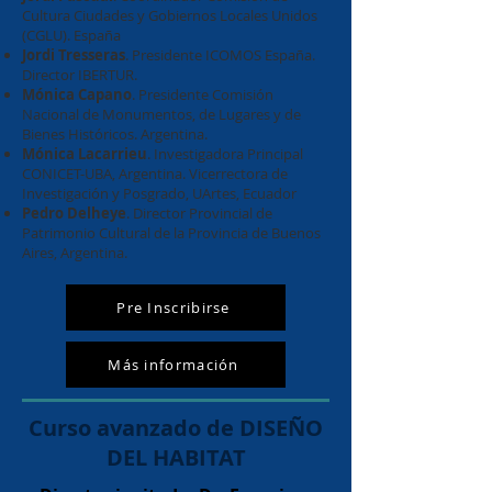
Cultura Ciudades y Gobiernos Locales Unidos
(CGLU). España
Jordi Tresseras
. Presidente ICOMOS España.
Director IBERTUR.
Mónica Capano
. Presidente Comisión
Nacional de Monumentos, de Lugares y de
Bienes Históricos. Argentina.
Mónica Lacarrieu
. Investigadora Principal
CONICET-UBA, Argentina. Vicerrectora de
Investigación y Posgrado, UArtes, Ecuador
Pedro Delheye
. Director Provincial de
Patrimonio Cultural de la Provincia de Buenos
Aires, Argentina.
Pre Inscribirse
Más información
Curso avanzado de DISEÑO
DEL HABITAT