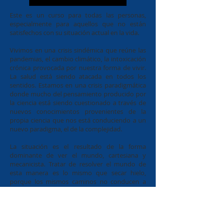
Este es un curso para todas las personas,
especialmente para aquellos que no están
satisfechos con su situación actual en la vida.
Vivimos en una crisis sindémica que reúne las
pandemias, el cambio climático, la intoxicación
crónica provocada por nuestra forma de vivir.
La salud está siendo atacada en todos los
sentidos. Estamos en una crisis paradigmática
donde mucho del pensamiento producido por
la ciencia está siendo cuestionado a través de
nuevos conocimientos provenientes de la
propia ciencia que nos está conduciendo a un
nuevo paradigma, el de la complejidad.
La situación es el resultado de la forma
dominante de ver el mundo, cartesiana y
mecanicista. Tratar de resolver el mundo de
esta manera es lo mismo que secar hielo,
porque los mismos caminos no conducen a
resultados diferentes. Ante este hecho, para
que podamos ejercer al máximo nuestro
potencial personal o profesional, es necesario
mirar de nuevo la vida. Este es un cambio