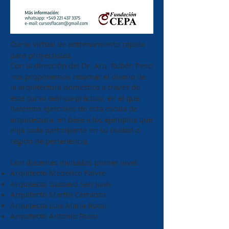
Curso virtual de entrenamiento rápido
para proyectistas.
Con la dirección del Dr. Arq.
Rubén Pesci
nos proponemos retomar el diseño de
la arquitectura doméstica a través de
este curso teórico-práctico, en el que
haremos ejercicios de esta escala de
arquitectura, en base a los ejemplos que
elija cada participante en su ciudad o
región de pertenencia.
Con docentes invitados primer nivel:
Arquitecto Mederico Faivre
Arquitecto Gustavo San Juan
Arquitecto Martín Carranza
Arquitecto Luis María Rossi
Arquitecto Antonio Rossi