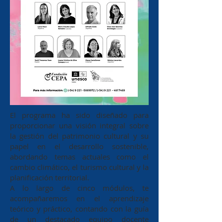
El programa ha sido diseñado para
proporcionar una visión integral sobre
la gestión del patrimonio cultural y su
papel en el desarrollo sostenible,
abordando temas actuales como el
cambio climático, el turismo cultural y la
planificación territorial.
A lo largo de cinco módulos, te
acompañaremos en el aprendizaje
teórico y práctico, contando con la guía
de un destacado equipo docente