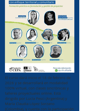
El curso dará inicio el 18 de febrero de
2026 y se desarrollará en modalidad
100% virtual, con clases sincrónicas y
talleres proyectuales online. Está
dirigido por Lucía Pesci (Argentina) y
María Claudia López Sorzano
(Colombia), y cuenta con la participación